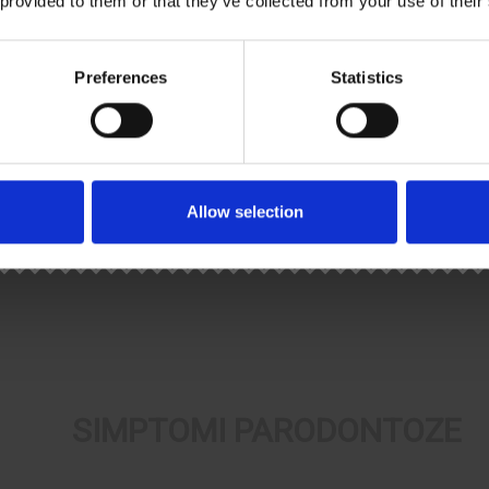
 provided to them or that they’ve collected from your use of their
užba resna moramo poseči po
e, ki delujejo samo na mestu okužbe
Preferences
Statistics
navedli niso učinkovita moramo
Allow selection
SIMPTOMI PARODONTOZE