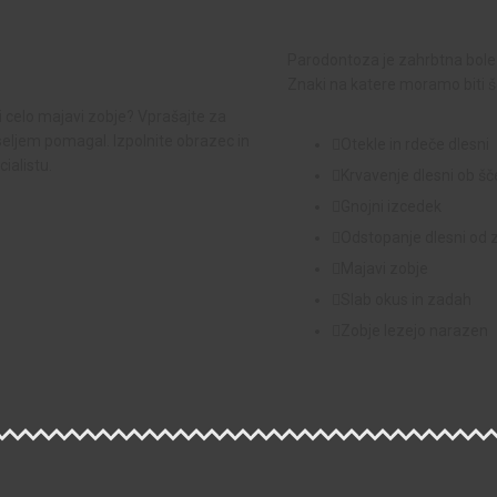
Parodontoza je zahrbtna boleze
Znaki na katere moramo biti š
li celo majavi zobje? Vprašajte za
seljem pomagal. Izpolnite obrazec in
Otekle in rdeče dlesni
ialistu.
Krvavenje dlesni ob š
Gnojni izcedek
Odstopanje dlesni od 
Majavi zobje
Slab okus in zadah
Zobje lezejo narazen