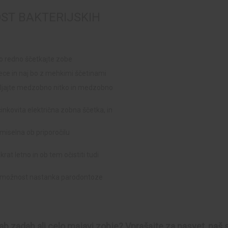
T BAKTERIJSKIH
o redno ščetkajte zobe
ece in naj bo z mehkimi ščetinami
ljajte medzobno nitko in medzobno
inkovita električna zobna ščetka, in
miselna ob priporočilu
t letno in ob tem očistiti tudi
je možnost nastanka parodontoze
Slab zadah ali celo majavi zobje? Vprašajte za nasvet, na