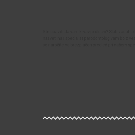
Ste opazili, da vam krvavijo dlesni? Slab zadah a
nasvet, naš specialist parodontolog vam bo z ve
se naročite na brezplačen pregled pri našem spec