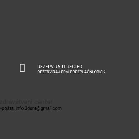
REZERVIRAJ PREGLED
REZERVIRAJ PRVI BREZPLAČNI OBISK
dravstveni center
e-pošta:
info.3dent@gmail.com