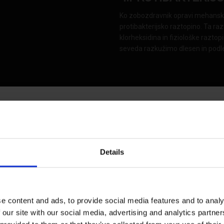
Ko zobozdravnik opravi mehansko 
protibakterijsko raztopino. Ta ra
klorheksidina in fiziološke raztop
seveda razkužimo dlesen in podl
Details
rja, fotodinamična terapija
 se vežejo na bakterijo in jo s
o odstranjevanje okužb
e content and ads, to provide social media features and to analy
 our site with our social media, advertising and analytics partn
O ZDRAVLJENJE