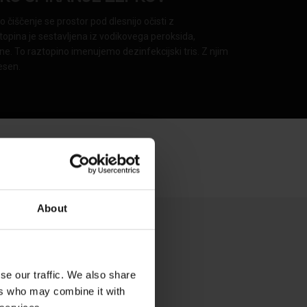
čiščenje se prostor pod dlesnijo očisti z
ztopina je sestavljena iz vodikovega peroksida,
ine. To raztopino imenujemo dezinfekcijski tris. Z njim
esen.
About
se our traffic. We also share
ers who may combine it with