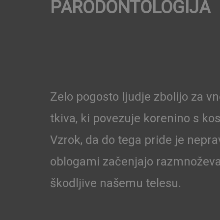
PARODONTOLOGIJA
Zelo pogosto ljudje zbolijo za v
tkiva, ki povezuje korenino s kos
Vzrok, da do tega pride je nepra
oblogami začenjajo razmnoževati 
škodljive našemu telesu.