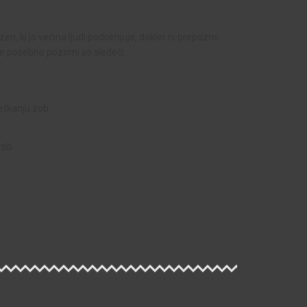
n, ki jo večina ljudi podcenjuje, dokler ni prepozno.
e posebno pozorni so sledeči:
četkanju zob
zob