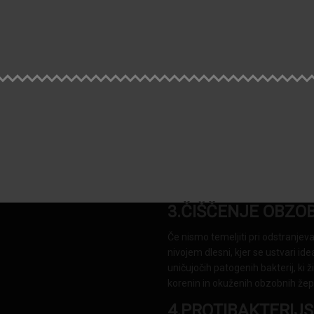
3.ČIŠČENJE OBZO
Če nismo temeljiti pri odstranjeva
nivojem dlesni, kjer se ustvari id
uničujočih patogenih bakterij, ki
korenin in okuženih obzobnih žepk
4.PROTIBAKTERIJ