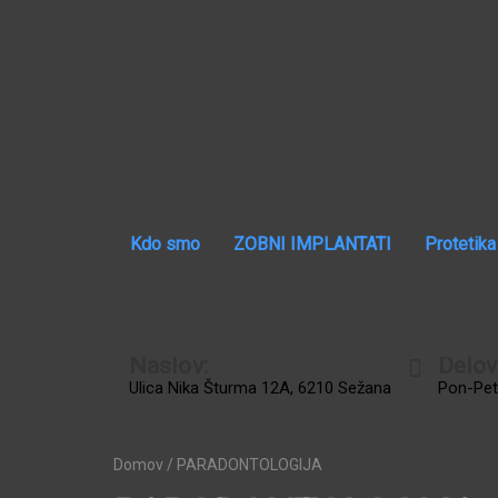
Kdo smo
ZOBNI IMPLANTATI
Protetika
Naslov:
Delov
Ulica Nika Šturma 12A, 6210 Sežana
Pon-Pet:
Domov
/ PARADONTOLOGIJA