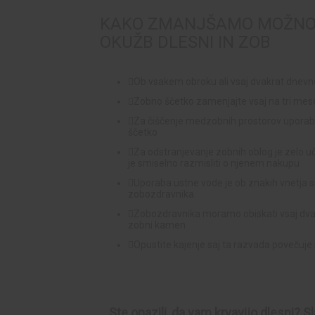
KAKO ZMANJŠAMO MOŽNOS
OKUŽB DLESNI IN ZOB
Ob vsakem obroku ali vsaj dvakrat dnevn
Zobno ščetko zamenjajte vsaj na tri mes
Za čiščenje medzobnih prostorov uporab
ščetko
Za odstranjevanje zobnih oblog je zelo uč
je smiselno razmisliti o njenem nakupu
Uporaba ustne vode je ob znakih vnetja s
zobozdravnika.
Zobozdravnika moramo obiskati vsaj dvakra
zobni kamen
Opustite kajenje saj ta razvada poveču
Ste opazili, da vam krvavijo dlesni? 