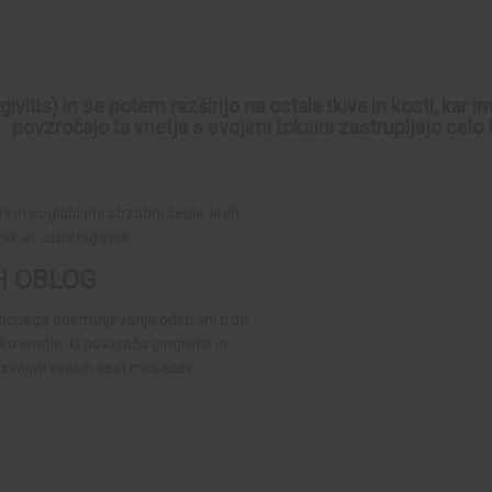
givitis) in se potem razširijo na ostala tkiva in kosti, kar
povzročajo ta vnetja s svojimi toksini zastrupljajo celo t
 in poglobljeni obzobni žepki, ki jih
 ali ustni higienik.
H OBLOG
vočnega odstranjevanja odstrani trde
 vnetje, ki povzroča gingivitis in
zvajati vsakih šest mesecev.