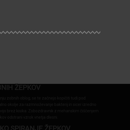
BNIH ŽEPKOV
nju zobnih oblog, se te začnejo kopičiti tudi pod
ealno okolje za razmnoževanje bakterij in sicer izredno
 živijo brez kisika. Zobozdravnik z mehanskim čiščenjem
ov odstrani vzrok vnetja dlesni.
SKO SPIRANJE ŽEPKOV