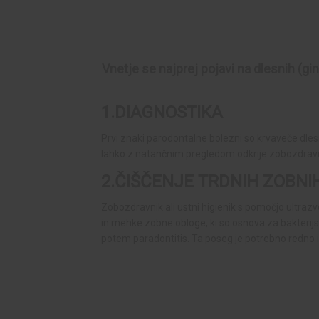
Vnetje se najprej pojavi na dlesnih (gin
1.DIAGNOSTIKA
Prvi znaki parodontalne bolezni so krvaveče dlesni
lahko z natančnim pregledom odkrije zobozdravnik
2.ČIŠČENJE TRDNIH ZOBNI
Zobozdravnik ali ustni higienik s pomočjo ultraz
in mehke zobne obloge, ki so osnova za bakterijsko
potem paradontitis. Ta poseg je potrebno redno i