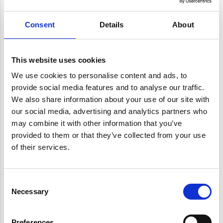
● Visita specialistica dal dentista che valuta
Consent
Details
About
lo stato dei denti, esamina la
documentazione radiologica e lo stato di
salute in generale.
This website uses cookies
● Il medico specialista propone e descrive al
We use cookies to personalise content and ads, to
paziente le varie possibilità che gli offre
provide social media features and to analyse our traffic.
We also share information about your use of our site with
“smile design”, descrivendo gli interventi che
our social media, advertising and analytics partners who
verranno applicati, ad esempio il
may combine it with other information that you’ve
sbiancamento dei denti, otturazioni
provided to them or that they’ve collected from your use
estetiche, impianti dentali, faccette dentali..
of their services.
● presa conoscenza del metodo si stipula un
accordo per cominciare il trattamento.
Consent
● L’intervento comincia con una soluzione
Necessary
Selection
provvisoria che è veloce ed efficace.
● Il lavoro viene concluso con la soluzione
Preferences