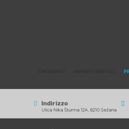
CHI SIAMO?
IMPIANTI DENTALI
P
Indirizzo
Ulica Nika Šturma 12A, 6210 Sežana