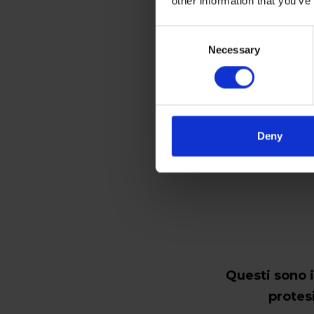
other information that you’ve
Consent
Necessary
Selection
Deny
Questi sono i
protes