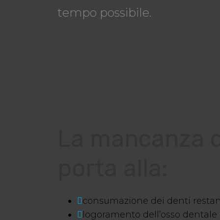
tempo possibile.
La mancanza d
porta alla:
consumazione dei denti restan
logoramento dell’osso dentale