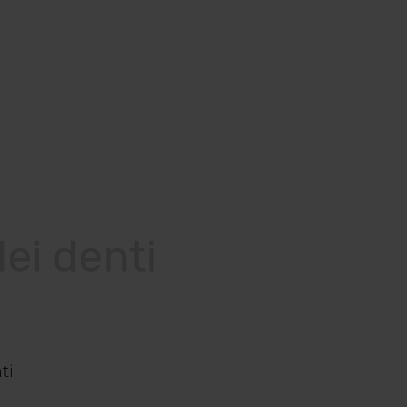
ei denti
ti