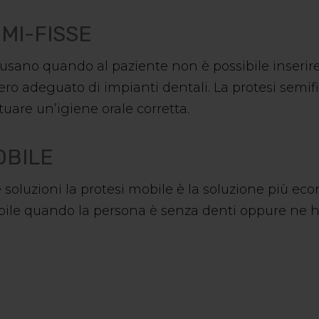
EMI-FISSE
si usano quando al paziente non è possibile inseri
ro adeguato di impianti dentali. La protesi semif
uare un’igiene orale corretta.
OBILE
 soluzioni la protesi mobile è la soluzione più ec
obile quando la persona è senza denti oppure ne h